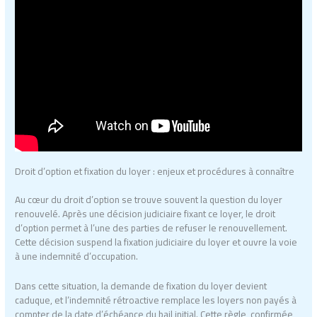
Droit d’option et fixation du loyer : enjeux et procédures à connaître
Au cœur du droit d’option se trouve souvent la question du loyer
renouvelé. Après une décision judiciaire fixant ce loyer, le droit
d’option permet à l’une des parties de refuser le renouvellement.
Cette décision suspend la fixation judiciaire du loyer et ouvre la voie
à une indemnité d’occupation.
Dans cette situation, la demande de fixation du loyer devient
caduque, et l’indemnité rétroactive remplace les loyers non payés à
compter de la date d’échéance du bail initial. Cette règle, confirmée