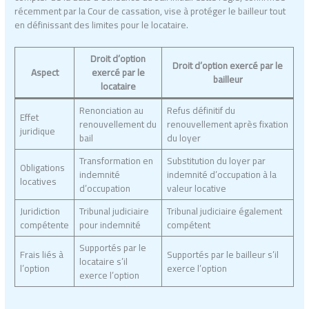
récemment par la Cour de cassation, vise à protéger le bailleur tout
en définissant des limites pour le locataire.
Droit d’option
Droit d’option exercé par le
Aspect
exercé par le
bailleur
locataire
Renonciation au
Refus définitif du
Effet
renouvellement du
renouvellement après fixation
juridique
bail
du loyer
Transformation en
Substitution du loyer par
Obligations
indemnité
indemnité d’occupation à la
locatives
d’occupation
valeur locative
Juridiction
Tribunal judiciaire
Tribunal judiciaire également
compétente
pour indemnité
compétent
Supportés par le
Frais liés à
Supportés par le bailleur s’il
locataire s’il
l’option
exerce l’option
exerce l’option