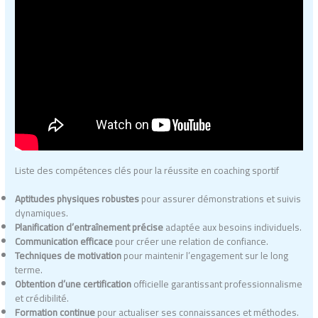
Liste des compétences clés pour la réussite en coaching sportif
Aptitudes physiques robustes
pour assurer démonstrations et suivis
dynamiques.
Planification d’entraînement précise
adaptée aux besoins individuels.
Communication efficace
pour créer une relation de confiance.
Techniques de motivation
pour maintenir l’engagement sur le long
terme.
Obtention d’une certification
officielle garantissant professionnalisme
et crédibilité.
Formation continue
pour actualiser ses connaissances et méthodes.