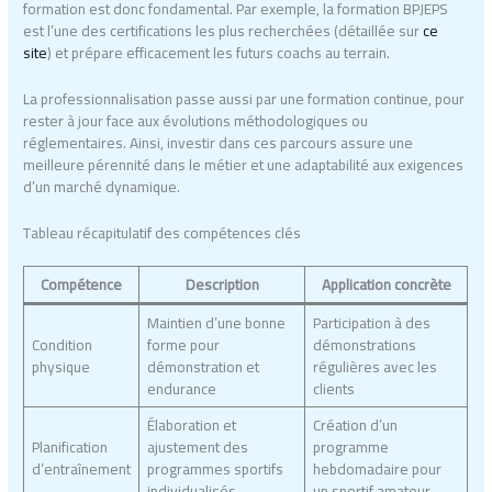
formation est donc fondamental. Par exemple, la formation BPJEPS
est l’une des certifications les plus recherchées (détaillée sur
ce
site
) et prépare efficacement les futurs coachs au terrain.
La professionnalisation passe aussi par une formation continue, pour
rester à jour face aux évolutions méthodologiques ou
réglementaires. Ainsi, investir dans ces parcours assure une
meilleure pérennité dans le métier et une adaptabilité aux exigences
d’un marché dynamique.
Tableau récapitulatif des compétences clés
Compétence
Description
Application concrète
Maintien d’une bonne
Participation à des
Condition
forme pour
démonstrations
physique
démonstration et
régulières avec les
endurance
clients
Élaboration et
Création d’un
Planification
ajustement des
programme
d’entraînement
programmes sportifs
hebdomadaire pour
individualisés
un sportif amateur